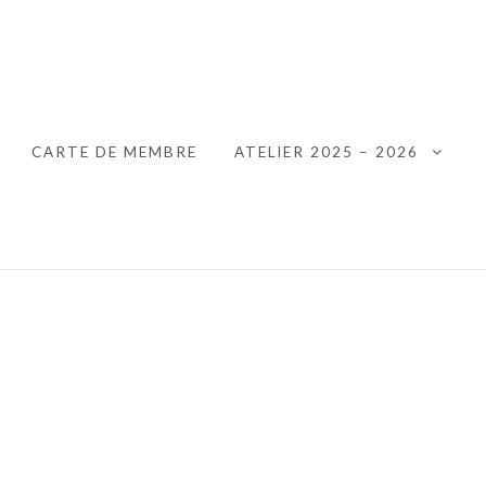
 HANNUT
CARTE DE MEMBRE
ATELIER 2025 – 2026
XPAND CHILD MENU
EXPA