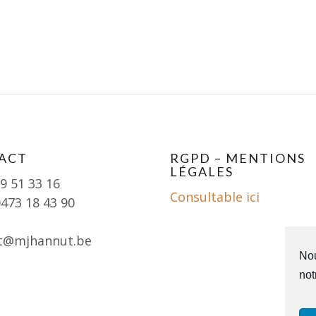
ACT
RGPD – MENTIONS
LÉGALES
19 51 33 16
Consultable ici
0473 18 43 90
t@mjhannut.be
Nou
not