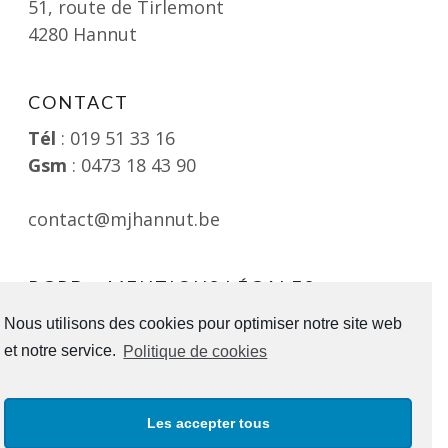
51, route de Tirlemont
4280 Hannut
CONTACT
Tél
: 019 51 33 16
Gsm
: 0473 18 43 90
contact@mjhannut.be
RGPD – MENTIONS LÉGALES
Consultable ici
Nous utilisons des cookies pour optimiser notre site web
et notre service.
Politique de cookies
SUIVEZ-VOUS !
Les accepter tous
Facebook