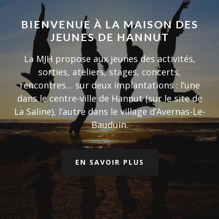
HANNUT
BIENVENUE À LA MAISON DES
JEUNES DE HANNUT
La MJH propose aux jeunes des activités,
sorties, ateliers, stages, concerts,
rencontres… sur deux implantations : l’une
dans le centre-ville de Hannut (sur le site de
La Saline), l’autre dans le village d’Avernas-Le-
Bauduin.
EN SAVOIR PLUS