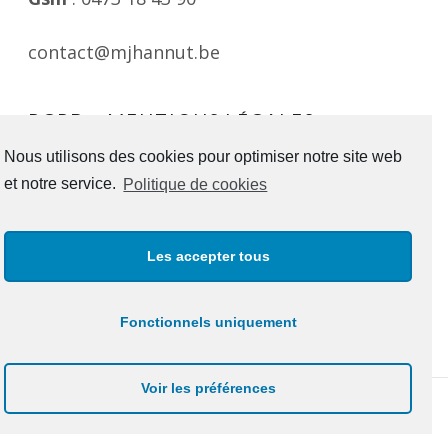
contact@mjhannut.be
RGPD – MENTIONS LÉGALES
Consultable ici
Nous utilisons des cookies pour optimiser notre site web
et notre service.
Politique de cookies
SUIVEZ-VOUS !
Les accepter tous
Facebook
Instagram
Youtube
Fonctionnels uniquement
Voir les préférences
Counter theme by
ThemePatio