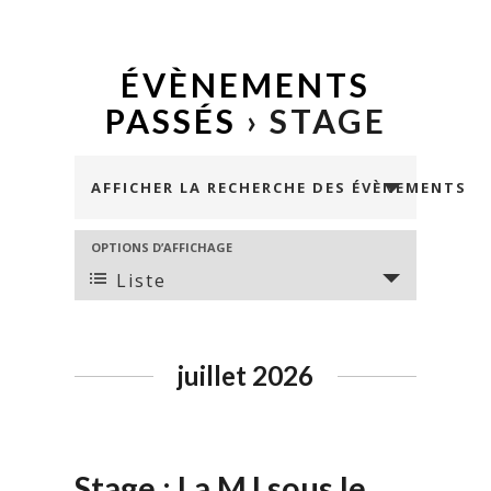
ÉVÈNEMENTS
PASSÉS
› STAGE
Recherche
AFFICHER LA RECHERCHE DES ÉVÈNEMENTS
et
navigation
NAVIGATION
OPTIONS D’AFFICHAGE
DE
de
Liste
VUES
vues
ÉVÈNEMENT
Évènements
juillet 2026
Stage : La MJ sous le