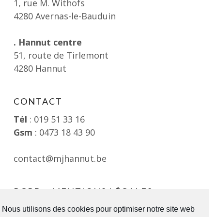
1, rue M. Withofs
4280 Avernas-le-Bauduin
. Hannut centre
51, route de Tirlemont
4280 Hannut
CONTACT
Tél
: 019 51 33 16
Gsm
: 0473 18 43 90
contact@mjhannut.be
RGPD – MENTIONS LÉGALES
Consultable ici
Nous utilisons des cookies pour optimiser notre site web