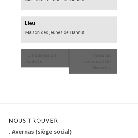
Lieu
Maison des Jeunes de Hannut
«
Tournoi de
Tous au
belote
carnaval de
Dinant
»
NOUS TROUVER
. Avernas (siège social)