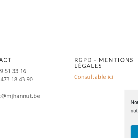
ACT
RGPD – MENTIONS
LÉGALES
19 51 33 16
Consultable ici
0473 18 43 90
t@mjhannut.be
Nou
not