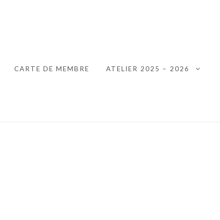
 HANNUT
CARTE DE MEMBRE
ATELIER 2025 – 2026
XPAND CHILD MENU
EXPA