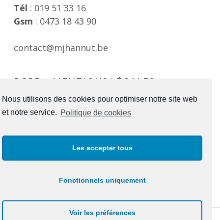
Tél
: 019 51 33 16
Gsm
: 0473 18 43 90
contact@mjhannut.be
RGPD – MENTIONS LÉGALES
Consultable ici
Nous utilisons des cookies pour optimiser notre site web
et notre service.
Politique de cookies
SUIVEZ-VOUS !
Les accepter tous
Facebook
Instagram
Youtube
Fonctionnels uniquement
Voir les préférences