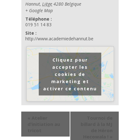
Hannut
,
Liège
4280
Belgique
+ Google Map
Téléphone :
019 51 14 83
Site :
http://www.academiedehannut.be
Cliquez pour
accepter les
cookies de
marketing et
activer ce contenu
«
Atelier
Tournoi de
d’initiation au
billard à la MJ
tricot
de Héron
Hecowala !
»