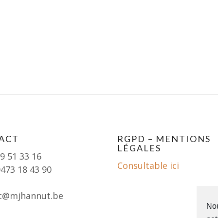
ACT
RGPD – MENTIONS
LÉGALES
19 51 33 16
Consultable ici
0473 18 43 90
t@mjhannut.be
Nou