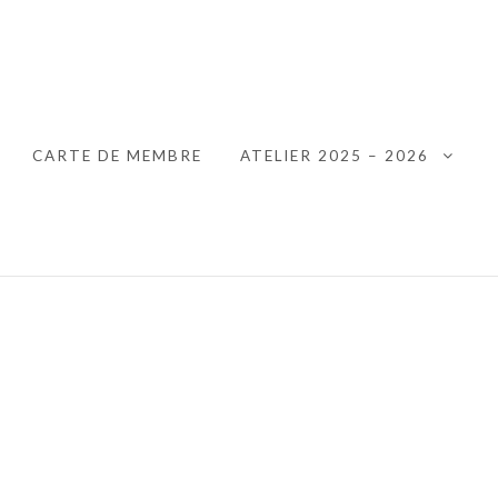
 HANNUT
CARTE DE MEMBRE
ATELIER 2025 – 2026
XPAND CHILD MENU
EXPA