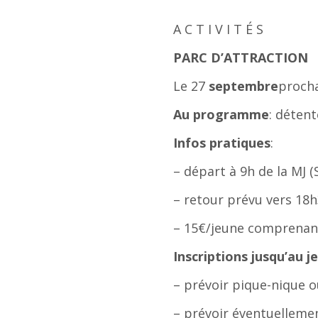
A C T I V I T É S
PARC D’ATTRACTION
Le 27
septembre
procha
Au programme
: détent
Infos pratiques
:
– départ à 9h de la MJ (
– retour prévu vers 18h
– 15€/jeune comprenant 
Inscriptions jusqu’au 
– prévoir pique-nique o
– prévoir éventuellemen