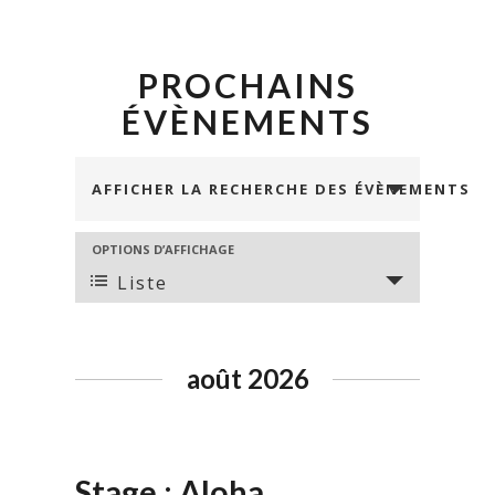
PROCHAINS
ÉVÈNEMENTS
Recherche
AFFICHER LA RECHERCHE DES ÉVÈNEMENTS
et
navigation
NAVIGATION
OPTIONS D’AFFICHAGE
DE
de
Liste
VUES
vues
ÉVÈNEMENT
Évènements
août 2026
Stage : Aloha